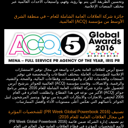
وتحسين الطريقة التي يتم بها رؤية، وفهم، واستيعاب الأحداث العالمية عبر
مختلف المنصات الإعلامية.
جائزة شركة العلاقات العامة الشاملة للعام – في منطقة الشرق
الأوسط من مؤسسة (ACQ) العالمية.
تتمتع أيرِس للعلاقات العامة بخبرات واسعة في مجال توفير الاستشارات
الإعلامية للمؤسسات العاملة بمختلف القطاعات والمتخصصة في توفير
المنتجات والخدمات للأفراد والمؤسسات، وقطاعات المالية، والصحة، والتقنية،
والرقمية، والاتصالات. وقامت مؤسسة (ACQ) العالمية للجوائز بترشيح أيرِس
للحصول على جائزة شركة العلاقات العامة الشاملة للعام 2016. ويعتبر برنامج
جوائز (ACQ) الأكبر من نوعه في هذا القطاع. وانطلقت الجائزة في العام
2006 لتحتفي بالانجازات والابتكارات الفريدة من نوعها. ويتميز المرشحون لنيل
الجوائز بأعمالهم التي تعكس أعلى مستويات الأداء وأفضل الممارسات.
تصنيف (PR Week Global Powerbook 2016) للشخصيات المؤثرة
في مجال العلاقات العامة للعام 2016:
تم تصنيف إدارة الشركة ضمن قائمة (PR Week Global Powerbook 2016)
لألمع الشخصيات المؤثرة في قطاع العلاقات العامة حول العالم في العام